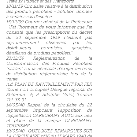
Travaux Publics et des Transports
18/11/39 Circulaire relative à la distribution
des produits pétroliers - Solution donnée
à certains cas d'espèce
15/12/39 Courrier général de la Préfecture
"J'ai l'honneur de vous informer que j'ai
constaté que les prescriptions du décret
du 20 septembre 1939 n'étaient pas
rigoureusement observées par les
distributeurs, pompistes, garagistes,
détaillants de produits pétroliers."
23/12/39 Réglementation de la
Consommation des Produits Pétroliers
insistant sur la nécessité d'exiger les bons
de distribution réglementaire lors de la
vente
n.d. PLAN DE RAVITAILLEMENT PAR FER
(Zone non occupée) Délégué régional de
St-Sernin 6, R. Adolphe Guiol, Toulon
Tél. 33-31
14/03/40 Rappel de la circulaire du 22
septembre imposant l'apposition de
l'appellation CARBURANT AUTO aux lieu
et place de la marque CARBURANT
TOURISME.
19/03/40 QUELQUES REMARQUES SUR
LA CIRCULAIRE n°16 du 13 MARS 1940 de