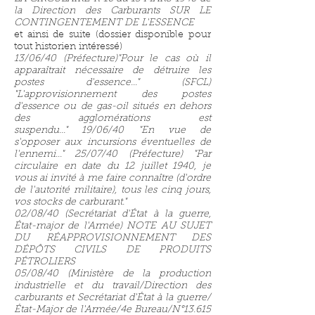
la Direction des Carburants SUR LE
CONTINGENTEMENT DE L'ESSENCE
et ainsi de suite (dossier disponible pour
tout historien intéressé)
13/06/40 (Préfecture)"Pour le cas où il
apparaîtrait nécessaire de détruire les
postes d'essence..." (SFCL)
"L'approvisionnement des postes
d'essence ou de gas-oil situés en dehors
des agglomérations est
suspendu..." 19/06/40 "En vue de
s'opposer aux incursions éventuelles de
l'ennemi..." 25/07/40 (Préfecture) "Par
circulaire en date du 12 juillet 1940, je
vous ai invité à me faire connaître (d'ordre
de l'autorité militaire), tous les cinq jours,
vos stocks de carburant."
02/08/40 (Secrétariat d'État à la guerre,
État-major de l'Armée) NOTE AU SUJET
DU RÉAPPROVISIONNEMENT DES
DÉPÔTS CIVILS DE PRODUITS
PÉTROLIERS
05/08/40 (Ministère de la production
industrielle et du travail/Direction des
carburants et Secrétariat d'État à la guerre/
État-Major de l'Armée/4e Bureau/N°13.615