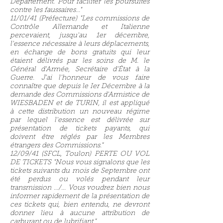
Département. Pour faciliter les poursuites
contre les faussaires..."
11/01/41 (Préfecture) "Les commissions de
Contrôle Allemande et Italienne
percevaient, jusqu'au 1er décembre,
l'essence nécessaire à leurs déplacements,
en échange de bons gratuits qui leur
étaient délivrés par les soins de M. le
Général d'Armée, Secrétaire d'État à la
Guerre. J'ai l'honneur de vous faire
connaître que depuis le Ier Décembre à la
demande des Commissions d'Armistice de
WIESBADEN et de TURIN, il est appliqué
à cette distribution un nouveau régime
par lequel l'essence est délivrée sur
présentation de tickets payants, qui
doivent être réglés par les Membres
étrangers des Commissions."
12/09/41 (SFCL, Toulon) PERTE OU VOL
DE TICKETS "Nous vous signalons que les
tickets suivants du mois de Septembre ont
été perdus ou volés pendant leur
transmission .../... Vous voudrez bien nous
informer rapidement de la présentation de
ces tickets qui, bien entendu, ne devront
donner lieu à aucune attribution de
carburant ou de lubrifiant."