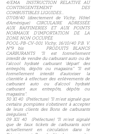
4/EMA INSTRUCTION RELATIVE AU
CONTINGENTEMENT DES
COMBUSTIBLES LIQUIDES...
07/08/40 (directement de Vichy, Hôtel
d'Amérique) CIRCULAIRE ADRESSÉE
AUX RAFFINERIES ET AUX POINTS
NORMAUX D'IMPORTATION DE LA
ZONE NON OCCUPÉE
POOL-PB-CV-001 Vichy, 16/10/40 P.B. V.
N°9 bis PRODUITS BLANCS
CARBURANTS "Il est formellement
interdit de vendre du carburant auto ou de
l'alcool hydraté carburant 'départ' des
entrepôts, dépôts ou magasins." "Il est
formellement interdit d'autoriser la
clientèle à effectuer des enlèvements de
carburant auto ou d'alcool hydraté
carburant aux entrepôts, dépôts ou
magasins.".
30 XI 40 (Préfecture) "Il m'est signalé que
certains pompistes s'obstinent à accepter
de leurs clients des Bons de carburants
irréguliers."
09 XII 40 (Préfecture) "Il m'est signalé
que de faux tickets de carburants sont
actuellement en circulation dans le