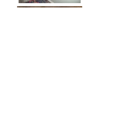
(Ci-dessus) Un récital de guitare
avec Carmen Martinez devant les
tableaux de Paul Vilalta ; Jean-Luc
Hinsinger présente son livret
Nord/Sud
sur un texte de Laurence Millereau ;
une sculpture de la cartonniste
Suzy Foscolo ; la jeune génération
devant la crèche.
(Ci-dessous) Roger Rougier
, écrivain
et
musicien carnoulais.